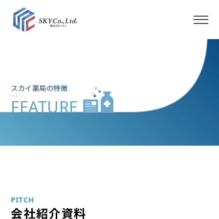
TOP
スカイを知る
スカイ薬局の特徴
教育評価制度
FEATURE
福利厚生
会社概要
店舗紹介
PITCH
社内イベント
会社紹介資料